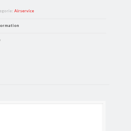
egorie:
Airservice
formation
e