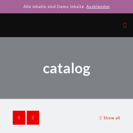
Alle Inhalte sind Demo Inhalte.
Ausblenden
catalog
Show all