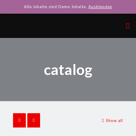
Alle Inhalte sind Demo Inhalte.
Ausblenden
catalog
Show all