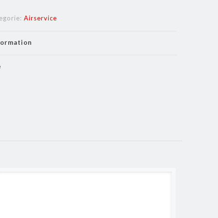
egorie:
Airservice
formation
e