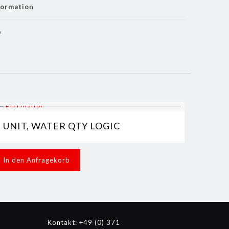
formation
e
UNIT, WATER QTY LOGIC
In den Anfragekorb
Kontakt: +49 (0) 371