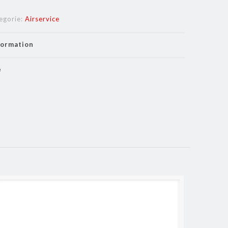
egorie:
Airservice
formation
e