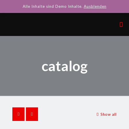
Alle Inhalte sind Demo Inhalte.
Ausblenden
catalog
Show all