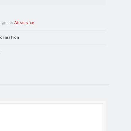
egorie:
Airservice
formation
e