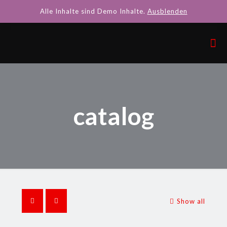
Alle Inhalte sind Demo Inhalte.
Ausblenden
catalog
Show all