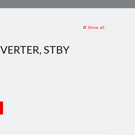
Show all
NVERTER, STBY
N