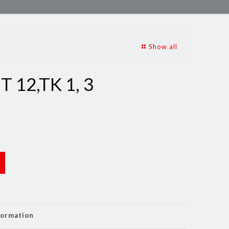
Show all
 12,TK 1, 3
formation