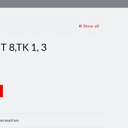
Show all
 8,TK 1, 3
formation