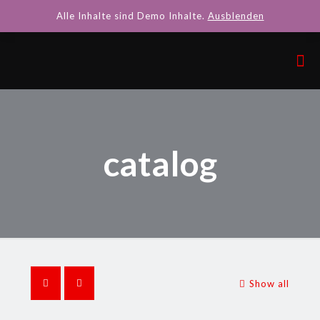
Alle Inhalte sind Demo Inhalte.
Ausblenden
catalog
Show all