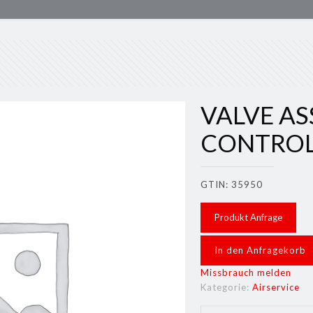
VALVE AS
CONTRO
GTIN: 35950
Produkt Anfrage
In den Anfragekorb
Missbrauch melden
Kategorie:
Airservice