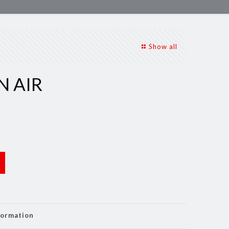
Show all
N AIR
formation