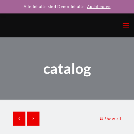
Alle Inhalte sind Demo Inhalte.
Ausblenden
catalog
Show all