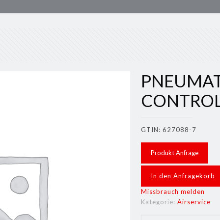
PNEUMAT
CONTROL
GTIN: 627088-7
Produkt Anfrage
In den Anfragekorb
Missbrauch melden
Kategorie:
Airservice