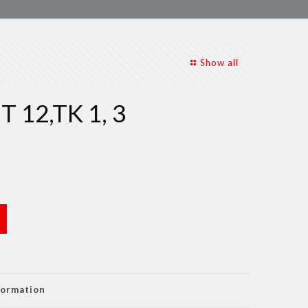
Show all
 12,TK 1, 3
formation