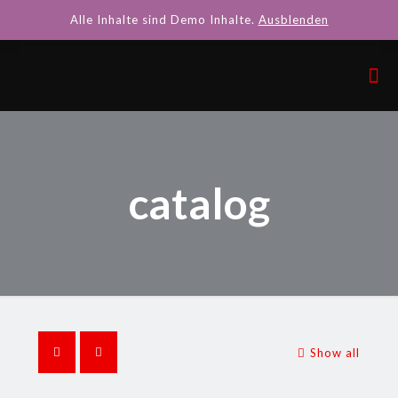
Alle Inhalte sind Demo Inhalte.
Ausblenden
catalog
Show all