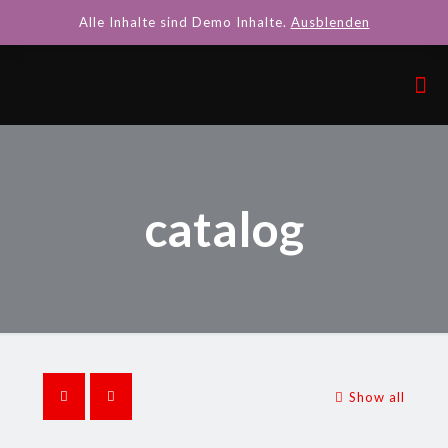
Alle Inhalte sind Demo Inhalte.
Ausblenden
catalog
Show all